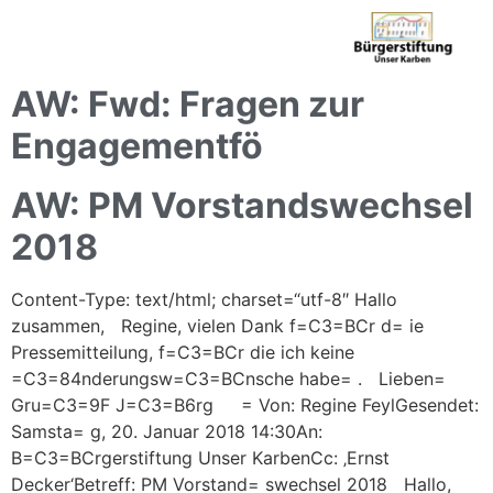
AW: Fwd: Fragen zur
Engagementfö
AW: PM Vorstandswechsel
2018
Content-Type: text/html; charset=“utf-8″ Hallo
zusammen, Regine, vielen Dank f=C3=BCr d= ie
Pressemitteilung, f=C3=BCr die ich keine
=C3=84nderungsw=C3=BCnsche habe= . Lieben=
Gru=C3=9F J=C3=B6rg = Von: Regine FeylGesendet:
Samsta= g, 20. Januar 2018 14:30An:
B=C3=BCrgerstiftung Unser KarbenCc: ‚Ernst
Decker‘Betreff: PM Vorstand= swechsel 2018 Hallo,