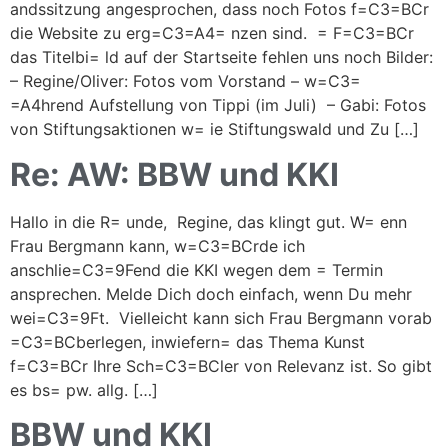
andssitzung angesprochen, dass noch Fotos f=C3=BCr
die Website zu erg=C3=A4= nzen sind. = F=C3=BCr
das Titelbi= ld auf der Startseite fehlen uns noch Bilder:
– Regine/Oliver: Fotos vom Vorstand – w=C3=
=A4hrend Aufstellung von Tippi (im Juli) – Gabi: Fotos
von Stiftungsaktionen w= ie Stiftungswald und Zu […]
Re: AW: BBW und KKI
Hallo in die R= unde, Regine, das klingt gut. W= enn
Frau Bergmann kann, w=C3=BCrde ich
anschlie=C3=9Fend die KKI wegen dem = Termin
ansprechen. Melde Dich doch einfach, wenn Du mehr
wei=C3=9Ft. Vielleicht kann sich Frau Bergmann vorab
=C3=BCberlegen, inwiefern= das Thema Kunst
f=C3=BCr Ihre Sch=C3=BCler von Relevanz ist. So gibt
es bs= pw. allg. […]
BBW und KKI