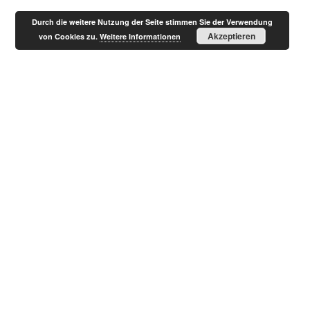
Durch die weitere Nutzung der Seite stimmen Sie der Verwendung
Akzeptieren
von Cookies zu.
Weitere Informationen
Ihre E-Mail-Adresse
Durch das Abonnieren akzeptiere ich die
Datenschutzbestimmungen dieser Website
Impressum
Datenschutz
Download
Kontakt