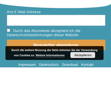
Ihre E-Mail-Adresse
Durch das Abonnieren akzeptiere ich die
Datenschutzbestimmungen dieser Website
Durch die weitere Nutzung der Seite stimmen Sie der Verwendung
Akzeptieren
von Cookies zu.
Weitere Informationen
Impressum
Datenschutz
Download
Kontakt
IT-SERVICES & SOLUTIONS | Peilstöcker
Geschäftsstelle
Rathausplatz 1
61184 Karben
info@stiftung-karben.de